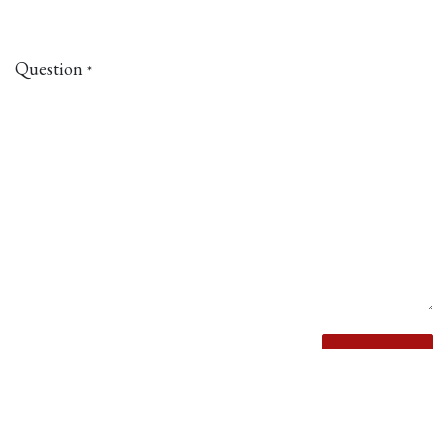
Question
*
Soumettre
La Braise